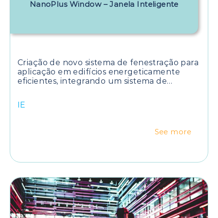
NanoPlus Window – Janela Inteligente
Criação de novo sistema de fenestração para
aplicação em edifícios energeticamente
eficientes, integrando um sistema de
ventilação e filtragem, com um novo sistema
de purificação do ar baseado na aplicação
IE
de nanomateriais avançados fotocatalíticos
(tecnologia desenvolvida e patenteada pela
Universidade do Minho). Contempla, ainda,
See more
um sistema de estores e caixilho com
propriedades autolimpantes, partindo da
aplicação da mesma tecnologia
fotocatalítica e de um sistema mecatrónico
avançado e de controlo, que permitirá atuar
ao nível de todos os elementos do sistema.