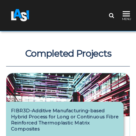
LASI
Laboratório
MENU
Associado
de
Sistemas
Inteligentes
Completed Projects
FIBR3D-Additive Manufacturing-based
Hybrid Process for Long or Continuous Fibre
Reinforced Thermoplastic Matrix
Composites