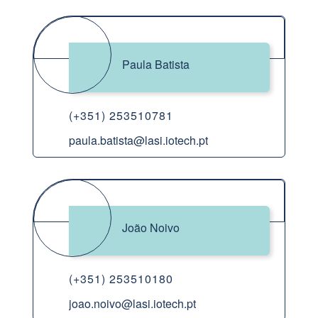
Paula Batista
(+351) 253510781
paula.batista@lasi.iotech.pt
João Noivo
(+351) 253510180
joao.noivo@lasi.iotech.pt