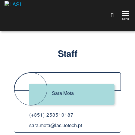
LASI
Laboratório
Associado
Menu
de
Sistemas
Inteligentes
Staff
Sara Mota
(+351) 253510187
sara.mota@lasi.iotech.pt