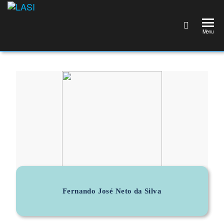
LASI
Laboratório
Associado
Menu
de
Sistemas
Inteligentes
Fernando José Neto da Silva