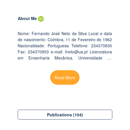
About Me
Nome: Fernando José Neto da Silva Local e data
de nascimento: Coimbra, 11 de Fevereiro de 1962
Nacionalidade: Portuguesa Telefone: 234370830
Fax: 234370953 e-mail: fneto@ua.pt Licenciatura
em Engenharia Mecânica, Universidade de
Coimbra, 1985. PhD em Energia Aplicada,
Cranfield Institute of Technology, Reino Unido,
1992. Fábrica Mendes Godinho, Assessor do
Conselho de Administração, Gestor de Energia
1985-1987. Cranfield Institute of Technology, Reino
Unido, Bolseiro de Doutoramento da Comissão das
Comunidades Europeias, 1987-1992. Instituto
Superior de Transportes (ISTP), Professor Auxiliar,
1993-1996, Director do Departamento de Física e
Publications (104)
Energia, 1994-1996, Director do Conselho
Directivo da Extensão do Entroncamento, 1995-